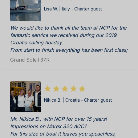
Lisa W. | Italy - Charter guest
We would like to thank all the team at NCP for the
fantastic service we received during our 2019
Croatia sailing holiday.
From start to finish everything has been first class;
Katarina, Antonia and Sandra were really efficient,
Grand Soleil 37R
professional and friendly during initial enquiry to
booking and then check in at the Marina. The boat
was really immaculate upon delivery, everything in
perfect working order. All cleaning team, skipper
Ratko and all other staff on the pier C responsive
Nikica B. | Croatia - Charter guest
and competent.
We especially appreciated the welcome pack
consisting of locally products, wine, biscuits etc
Mr. Nikica B., with NCP for over 15 years!
all delicious. BRAVI BRAVI BRAVI!!!
Impressions on Marex 320 ACC?
We cannot wait to return!
For this size of boat it leaves you speachless,